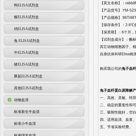
【英文名称】：rabbitFibr
狗ELISA试剂盒
【产品货号】:YM-S23
猴ELISA试剂盒
【产品规格】:96T/48
【保存条件】：2-8℃
鸡ELISA试剂盒
【保质期】：6个月，
【试剂盒成分】：酶标
兔 ELISA试剂盒
其它动物细胞因子、
牛ELISA试剂盒
自身抗体科研Elisa
猪ELISA试剂盒
购买我公司的
兔子血纤
豚鼠ELISA试剂盒
其他ELISA试剂盒
兔子血纤蛋白原降解产物(
一、高效、灵敏、特
动物血清
二、稳定的重复性和
标准新生牛血清
三、吸附性能好，空
四、适用血清、血浆
标准小牛血清
五、节省实验经费。
标准绵羊血清