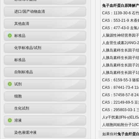
兔子血纤蛋白原降解产物(
进口/国产动物血清
CAS：1139-30-6 石竹素
CAS：553-21-9 木香烃
其他血清
CAS：477-43-0 去氢木
人脑源性神经营养因子(BD
标准品
人血管生成素2(ANG-2)
化学标准品/试剂
人胰岛素样生长因子结合蛋白
人胰岛素样生长因子结合蛋白
标准品
人胰岛素样生长因子2(IGF
自制标准品
人胰岛素样生长因子1(IGF
CAS：6159-55-3 骆驼
试剂
CAS：87441-73-4 11
CAS：57458-57-8 24
细胞
CAS：22149-69-5 豆甾
生化试剂
CAS：295803-03-1 
人γ干扰素(IFN-γ)ELI
溶液
人细胞间粘附分子1(ICAM
染色液缓冲液
如果你对
兔子血纤蛋白