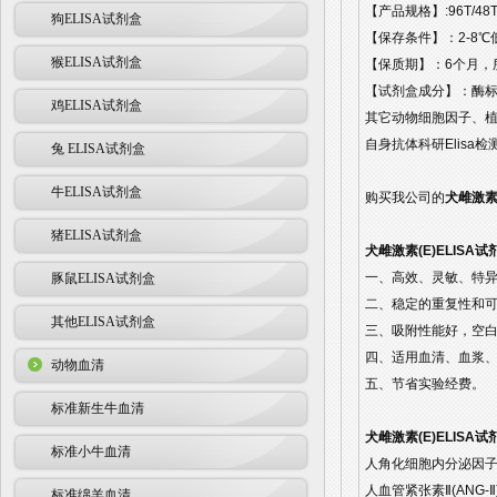
【产品规格】:96T/48
狗ELISA试剂盒
【保存条件】：2-8℃
猴ELISA试剂盒
【保质期】：6个月，
【试剂盒成分】：酶标
鸡ELISA试剂盒
其它动物细胞因子、
自身抗体科研Elisa
兔 ELISA试剂盒
牛ELISA试剂盒
购买我公司的
犬雌激素(
猪ELISA试剂盒
犬雌激素(E)ELISA
一、高效、灵敏、特
豚鼠ELISA试剂盒
二、稳定的重复性和
其他ELISA试剂盒
三、吸附性能好，空
四、适用血清、血浆
动物血清
五、节省实验经费。
标准新生牛血清
犬雌激素(E)ELISA
标准小牛血清
人角化细胞内分泌因子(KA
人血管紧张素Ⅱ(ANG-Ⅱ)
标准绵羊血清