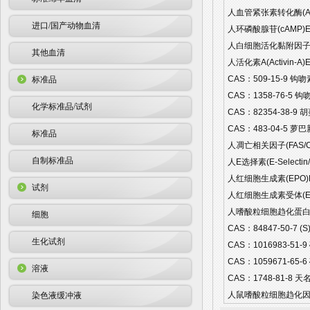
人血管紧张素转化酶(ACE
进口/国产动物血清
人环磷酸腺苷(cAMP)EL
人白细胞活化黏附因子(AL
其他血清
人活化素A(Activin-A)
CAS：509-15-9 钩吻
标准品
CAS：1358-76-5 钩
化学标准品/试剂
CAS：82354-38-9 
CAS：483-04-5 萝巴新 
标准品
人凋亡相关因子(FAS/CD
自制标准品
人E选择素(E-Selectin
人红细胞生成素(EPO)EL
试剂
人红细胞生成素受体(EPO
人嗜酸粒细胞趋化蛋白Eotax
细胞
CAS：84847-50-7 (
生化试剂
CAS：1016983-51-9
CAS：1059671-65-6
溶液
CAS：1748-81-8 天
人鼠嗜酸粒细胞趋化因子(E
染色液缓冲液