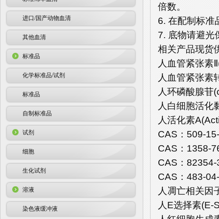
倍数。
进口/国产动物血清
6. 在配制
7. 底物请避
其他血清
相关产品现货
标准品
人血管紧张素Ⅱ(A
化学标准品/试剂
人血管紧张素转化
人环磷酸腺苷(cA
标准品
人白细胞活化黏附
自制标准品
人活化素A(Acti
CAS：509-15
试剂
CAS：1358-7
细胞
CAS：82354-
生化试剂
CAS：483-04-
人凋亡相关因子(F
溶液
人E选择素(E-Se
染色液缓冲液