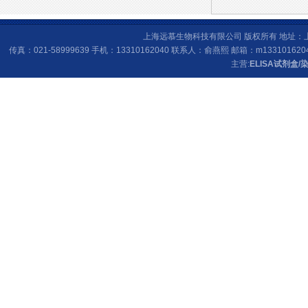
上海远慕生物科技有限公司 版权所有 地址：上海
传真：021-58999639 手机：13310162040 联系人：俞燕熙 邮箱：
m133101620
主营:
ELISA试剂盒
/
染