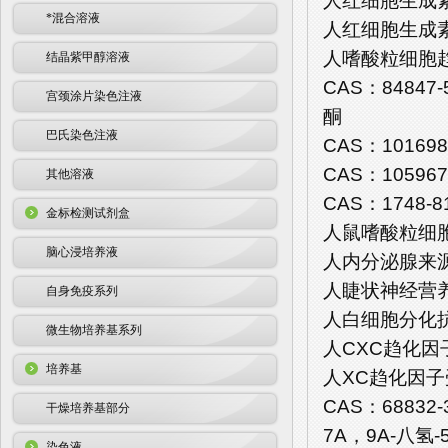
人红细胞生成素(E
*混合溶液
人红细胞生成素受
人嗜酸粒细胞趋化蛋白
结晶紫甲醇溶液
CAS：84847-
宫颈涂片染色注液
酮
巴氏染色注液
CAS：101698
CAS：105967
其他溶液
CAS：1748-8
金标检测试剂盒
人鼠嗜酸粒细胞趋
脑心浸培养液
人内分泌腺来源的
人睫状神经营养因
自身免疫系列
人白细胞分化抗原3
微生物培养基系列
人CXC趋化因子受
培养基
人XC趋化因子受体
CAS：68832
干燥培养基部分
7A，9A-八氢-
染色液