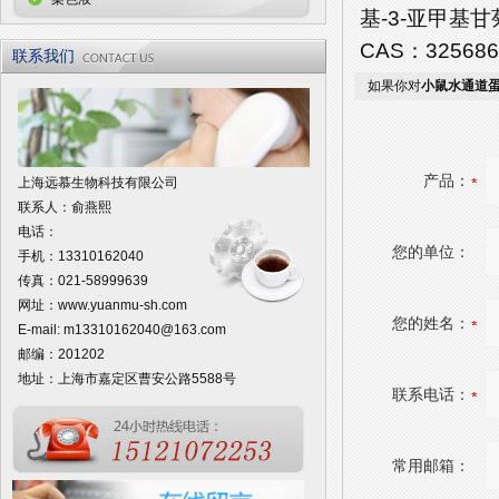
基-3-亚甲基甘菊环并
CAS：325686-
联系我们
如果你对
小鼠水通道蛋白
产品：
上海远慕生物科技有限公司
联系人：俞燕熙
电话：
您的单位：
手机：13310162040
传真：021-58999639
网址：
www.yuanmu-sh.com
您的姓名：
E-mail:
m13310162040@163.com
邮编：201202
地址：上海市嘉定区曹安公路5588号
联系电话：
常用邮箱：