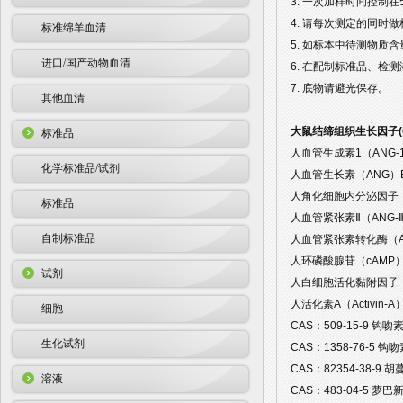
3. 一次加样时间控制
4. 请每次测定的同时
标准绵羊血清
5. 如标本中待测物质
进口/国产动物血清
6. 在配制标准品、检
7. 底物请避光保存。
其他血清
大鼠结缔组织生长因子(C
标准品
人血管生成素1（ANG-1
化学标准品/试剂
人血管生长素（ANG）E
人角化细胞内分泌因子（K
标准品
人血管紧张素Ⅱ（ANG-Ⅱ
自制标准品
人血管紧张素转化酶（AC
人环磷酸腺苷（cAMP）
试剂
人白细胞活化黏附因子（A
人活化素A（Activin-A
细胞
CAS：509-15-9 钩
生化试剂
CAS：1358-76-5 钩
CAS：82354-38-9 
溶液
CAS：483-04-5 萝巴新 A