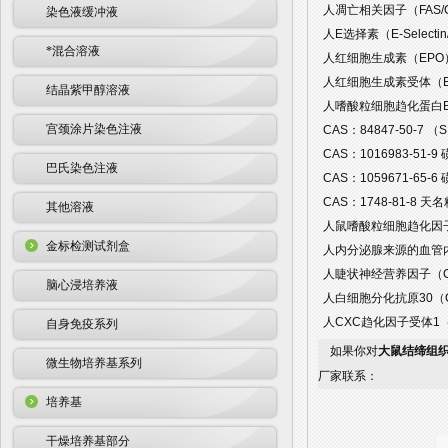
人凋亡相关因子（FAS/C
染色液缓冲液
人E选择素（E-Selecti
*混合溶液
人红细胞生成素（EPO）
人红细胞生成素受体（EP
结晶紫甲醇溶液
人嗜酸粒细胞趋化蛋白Eotax
宫颈涂片染色注液
CAS：84847-50-7 
CAS：1016983-51
巴氏染色注液
CAS：1059671-65
CAS：1748-81-8 
其他溶液
人鼠嗜酸粒细胞趋化因子（
金标检测试剂盒
人内分泌腺来源的血管内皮
人睫状神经营养因子（CN
脑心浸培养液
人白细胞分化抗原30（C
人CXC趋化因子受体1（C
自身免疫系列
如果你对
大鼠结缔组织
微生物培养基系列
厂家联系：
培养基
干燥培养基部分