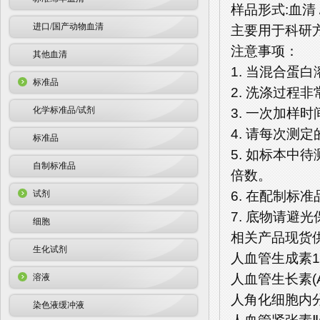
样品形式:血清 
进口/国产动物血清
主要用于科研
注意事项：
其他血清
1. 当混合蛋
标准品
2. 洗涤过程
化学标准品/试剂
3. 一次加样
4. 请每次测
标准品
5. 如标本中
自制标准品
倍数。
6. 在配制
试剂
7. 底物请避
细胞
相关产品现货
生化试剂
人血管生成素1(A
人血管生长素(AN
溶液
人角化细胞内分泌
染色液缓冲液