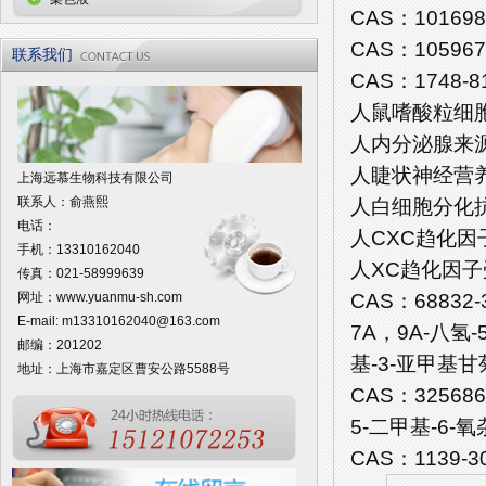
CAS：101698
CAS：105967
联系我们
CAS：1748-8
人鼠嗜酸粒细胞趋
人内分泌腺来源的
人睫状神经营养因
上海远慕生物科技有限公司
联系人：俞燕熙
人白细胞分化抗原3
电话：
人CXC趋化因子受
手机：13310162040
人XC趋化因子受体
传真：021-58999639
CAS：68832
网址：
www.yuanmu-sh.com
E-mail:
m13310162040@163.com
7A，9A-八氢-
邮编：201202
基-3-亚甲基甘菊环并
地址：上海市嘉定区曹安公路5588号
CAS：325686
5-二甲基-6-
CAS：1139-30