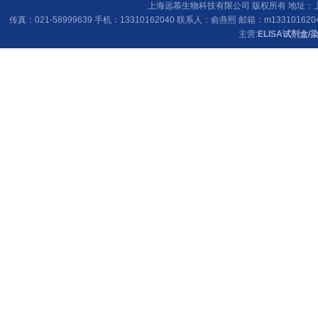
上海远慕生物科技有限公司 版权所有 地址：上海
传真：021-58999639 手机：13310162040 联系人：俞燕熙 邮箱：
m133101620
主营:
ELISA试剂盒
/
染