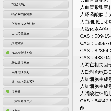
人血管紧张素Ⅱ(A
*混合溶液
人血管紧张素转化
人环磷酸腺苷(cA
结晶紫甲醇溶液
人白细胞活化黏附
宫颈涂片染色注液
人活化素A(Acti
巴氏染色注液
CAS：509-15
CAS：1358-7
其他溶液
CAS：82354-
金标检测试剂盒
CAS：483-04-
脑心浸培养液
人凋亡相关因子(F
人E选择素(E-Se
自身免疫系列
人红细胞生成素(E
微生物培养基系列
人红细胞生成素受
培养基
人嗜酸粒细胞趋化蛋白
CAS：84847-
干燥培养基部分
酮
染色液