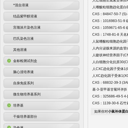
人红细胞生成素受体(EPOR
*混合溶液
人嗜酸粒细胞趋化蛋白Eotaxi
CAS：84847-50-7 (
结晶紫甲醇溶液
CAS：1016983-51-9 
宫颈涂片染色注液
CAS：1059671-65-6
CAS：1748-81-8 天名
巴氏染色注液
人鼠嗜酸粒细胞趋化因子(E
人内分泌腺来源的血管内皮生
其他溶液
人睫状神经营养因子(CNTF
金标检测试剂盒
人白细胞分化抗原30(CD3
人CXC趋化因子受体1(CX
脑心浸培养液
人XC趋化因子受体1(XCR
CAS：68832-39-3 
自身免疫系列
基-3-亚甲基甘菊环并[6，5-B]
微生物培养基系列
CAS：325686-49-5 
CAS：1139-30-6 石竹素 
培养基
如果你对
小鼠补体蛋白
干燥培养基部分
染色液