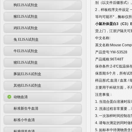
别（以文件后缀形式）
狗ELISA试剂盒
2．样板程序文件设定
猴ELISA试剂盒
等均可能不*，酶标仪
小鼠补体蛋白3（C3）E
鸡ELISA试剂盒
货上门，江浙沪隔天可到
中文名称:
兔 ELISA试剂盒
英文名称:Mouse Complem
牛ELISA试剂盒
产品货号:YM-S3528
产品规格:96T/48T
猪ELISA试剂盒
保存条件:2-8℃低温保
保质期:6个月，所有试
豚鼠ELISA试剂盒
样品形式:血清 / 血浆 
其他ELISA试剂盒
主要用于科研方面，不
注意事项：
动物血清
1. 当混合蛋白溶液时
标准新生牛血清
2. 洗涤过程非常重要
3. 一次加样时间控制
标准小牛血清
4. 请每次测定的同时
5. 如标本中待测物质
标准绵羊血清