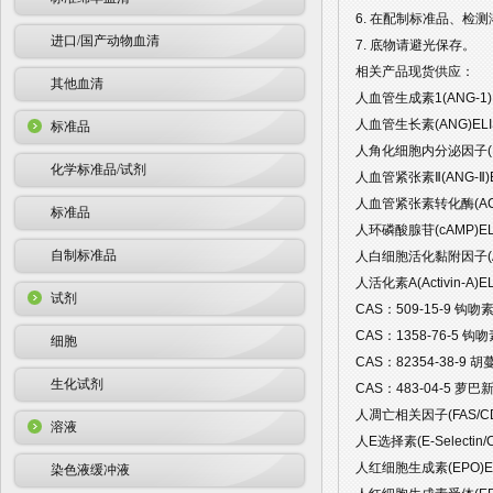
6. 在配制标准品、检
进口/国产动物血清
7. 底物请避光保存。
相关产品现货供应：
其他血清
人血管生成素1(ANG-1)E
人血管生长素(ANG)ELI
标准品
人角化细胞内分泌因子(KAF
化学标准品/试剂
人血管紧张素Ⅱ(ANG-Ⅱ)E
人血管紧张素转化酶(ACE)
标准品
人环磷酸腺苷(cAMP)EL
自制标准品
人白细胞活化黏附因子(ALC
人活化素A(Activin-A)E
试剂
CAS：509-15-9 钩吻素
CAS：1358-76-5 钩吻
细胞
CAS：82354-38-9 胡
生化试剂
CAS：483-04-5 萝巴新 A
人凋亡相关因子(FAS/CD9
溶液
人E选择素(E-Selectin/
人红细胞生成素(EPO)EL
染色液缓冲液