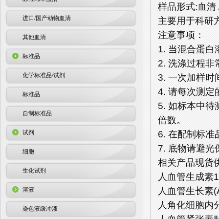
样品形式:血清 
进口/国产动物血清
主要用于科研
注意事项：
其他血清
1. 当混合蛋
标准品
2. 洗涤过程
化学标准品/试剂
3. 一次加样
4. 请每次测
标准品
5. 如标本中
自制标准品
倍数。
6. 在配制
试剂
7. 底物请避
细胞
相关产品现货
生化试剂
人血管生成素1(A
人血管生长素(AN
溶液
人角化细胞内分泌
染色液缓冲液