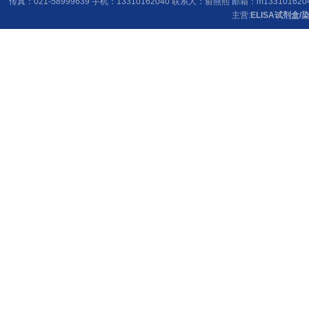
传真：021-58999639 手机：13310162040 联系人：俞燕熙 邮箱：
m133101620
主营:
ELISA试剂盒
/
染