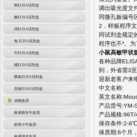
狗ELISA试剂盒
调出吸光度文
同微孔板编号
猴ELISA试剂盒
2．样板程序
鸡ELISA试剂盒
同试剂盒规定
兔 ELISA试剂盒
程序也不*。
小鼠高敏甲状腺
牛ELISA试剂盒
各种品牌ELI
猪ELISA试剂盒
到，外省需3至
豚鼠ELISA试剂盒
迎新老客户来
中文名称:
其他ELISA试剂盒
英文名称:Mouse Ul
动物血清
产品货号:YM-S
标准新生牛血清
产品规格:96T/
保存条件:2-
标准小牛血清
保质期:6个月
标准绵羊血清