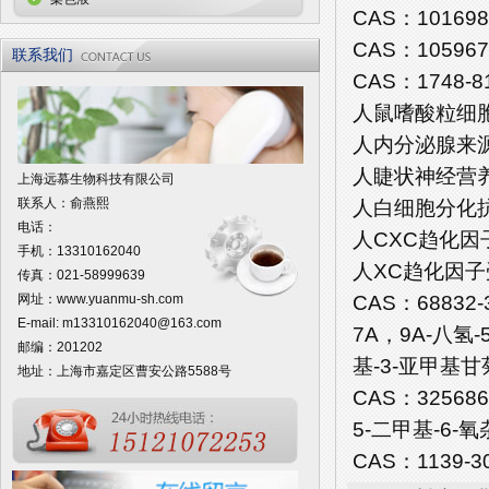
CAS：101698
CAS：105967
联系我们
CAS：1748-8
人鼠嗜酸粒细胞趋
人内分泌腺来源的
人睫状神经营养因
上海远慕生物科技有限公司
联系人：俞燕熙
人白细胞分化抗原3
电话：
人CXC趋化因子受
手机：13310162040
人XC趋化因子受体
传真：021-58999639
CAS：68832
网址：
www.yuanmu-sh.com
E-mail:
m13310162040@163.com
7A，9A-八氢-
邮编：201202
基-3-亚甲基甘菊环并
地址：上海市嘉定区曹安公路5588号
CAS：325686
5-二甲基-6-
CAS：1139-30