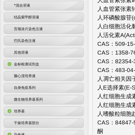
人血管紧张素Ⅱ(A
*混合溶液
人血管紧张素转化
人环磷酸腺苷(cA
结晶紫甲醇溶液
人白细胞活化黏附
宫颈涂片染色注液
人活化素A(Acti
巴氏染色注液
CAS：509-15
CAS：1358-7
其他溶液
CAS：82354-
金标检测试剂盒
CAS：483-04-
脑心浸培养液
人凋亡相关因子(F
人E选择素(E-Se
自身免疫系列
人红细胞生成素(E
微生物培养基系列
人红细胞生成素受
培养基
人嗜酸粒细胞趋化蛋白
CAS：84847-
干燥培养基部分
酮
染色液