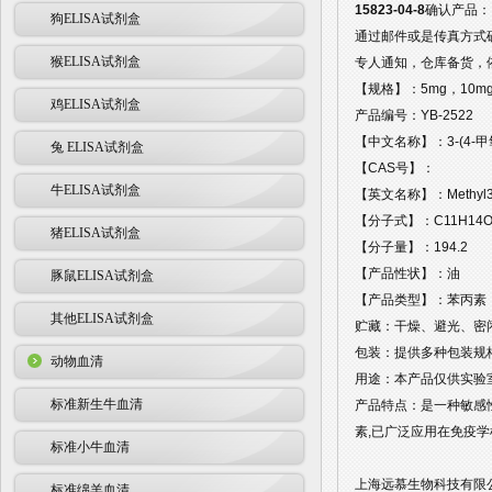
15823-04-8
确认产品：
狗ELISA试剂盒
通过邮件或是传真方式
猴ELISA试剂盒
专人通知，仓库备货，
【规格】：5mg，10mg
鸡ELISA试剂盒
产品编号：YB-2522
【中文名称】：3-(4-
兔 ELISA试剂盒
【CAS号】：
牛ELISA试剂盒
【英文名称】：Methyl3-(4
【分子式】：C11H14O
猪ELISA试剂盒
【分子量】：194.2
【产品性状】：油
豚鼠ELISA试剂盒
【产品类型】：苯丙素
其他ELISA试剂盒
贮藏：干燥、避光、密闭
包装：提供多种包装规
动物血清
用途：本产品仅供实验
标准新生牛血清
产品特点：是一种敏感性
素,已广泛应用在免疫
标准小牛血清
上海远慕生物科技有限公
标准绵羊血清