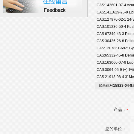
CAS:143601-07-4 A
CAS:1411629-26-9 E
CAS:127970-62-1 24(
CAS:101236-50-4 K
CAS:67349-43-3 Pt
CAS:30435-26-8 Pel
CAS:1207861-69-5 
CAS:65332-45-8 Dem
CAS:163060-07-9 Lu
CAS:3064-05-9 (+)
CAS:21913-98-4 3'-
如果你对
15823-04-8
产品：
您的单位：