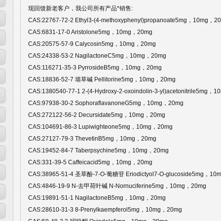
现回馈新老客户，我公司所有产品*销售:
CAS:22767-72-2 Ethyl3-(4-methoxyphenyl)propanoate5mg，10mg，2
CAS:6831-17-0 Aristolone5mg，10mg，20mg
CAS:20575-57-9 Calycosin5mg，10mg，20mg
CAS:24338-53-2 NagilactoneC5mg，10mg，20mg
CAS:116271-35-3 PyrrosideB5mg，10mg，20mg
CAS:18836-52-7 墙草碱 Pellitorine5mg，10mg，20mg
CAS:1380540-77-1 2-(4-Hydroxy-2-oxoindolin-3-yl)acetonitrile5mg
CAS:97938-30-2 SophoraflavanoneG5mg，10mg，20mg
CAS:272122-56-2 Decursidate5mg，10mg，20mg
CAS:104691-86-3 Lupiwighteone5mg，10mg，20mg
CAS:27127-79-3 ThevetinB5mg，10mg，20mg
CAS:19452-84-7 Taberpsychine5mg，10mg，20mg
CAS:331-39-5 Caffeicacid5mg，10mg，20mg
CAS:38965-51-4 圣草酚-7-O-葡糖苷 Eriodictyol7-O-glucoside5mg，1
CAS:4846-19-9 N-去甲荷叶碱 N-Nornuciferine5mg，10mg，20mg
CAS:19891-51-1 NagilactoneB5mg，10mg，20mg
CAS:28610-31-3 8-Prenylkaempferol5mg，10mg，20mg