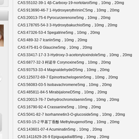
CAS:55102-39-1 4β-Carboxy-19-nortotarol5mg，10mg，20mg
CAS:913690-46-7 1-HydroxyerythrininC5mg，10mg，20mg
CAS:20013-75-6 Pyrocurzerenone5mg，10mg，20mg
CAS:178765-54-3 3-Hydroxybakuchiol5mg，10mg，20mg
CAS:47326-53-4 Spegatrine5mg，10mg，20mg
CAS:489-32-7 Icariin5mg，10mg，20mg
CAS:475-81-0 Glaucine5mg，10mg，20mg
CAS:33417-17-3 3-Hydroxy-3-acetonyloxindole5mg，10mg，20mg
CAS:6877-32-3 柯诺辛 Corynoxine5mg，10mg，20mg
CAS:93753-33-4 MagnaldehydeD5mg，10mg，20mg
CAS:125072-69-7 Epinortrachelogenin5mg，10mg，20mg
CAS:56083-03-5 Isobavachromene5mg，10mg，20mg
CAS:485811-84-5 MirabijaloneD5mg，10mg，20mg
CAS:20013-76-7 Dehydrochromolaenin5mg，10mg，20mg
CAS:16790-92-4 Crassanine5mg，10mg，20mg
CAS:5041-82-7 Isorhamnetin3-O-glucoside5mg，10mg，20mg
CAS:93-15-2 甲基丁香酚 Methyleugenol5mg，10mg，20mg
CAS:143601-07-4 Acuminatin5mg，10mg，20mg
CAS:1411629-26-9 EpiguajadialB5mg，10mg，20mg