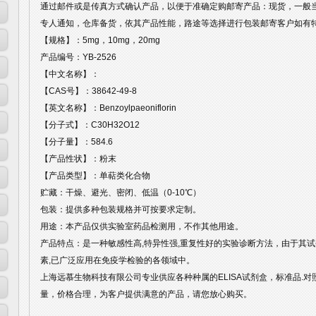
通过邮件或是传真方式确认产品，以便于准确定购邮寄产品：现货，一般
专人通知，仓库备货，依其产品性能，路途等选择进行包装邮寄客户如有
【规格】：5mg，10mg，20mg
产品编号：YB-2526
【中文名称】：
【CAS号】：38642-49-8
【英文名称】：Benzoylpaeoniflorin
【分子式】：C30H32O12
【分子量】：584.6
【产品性状】：粉末
【产品类型】：单萜类化合物
贮藏：干燥、避光、密闭、低温（0-10℃）
包装：提供多种包装规格并可按要求定制。
用途：本产品仅供实验室药品检测用，不作其他用途。
产品特点：是一种敏感性高,特异性强,重复性好的实验诊断方法，由于其试
素,已广泛应用在免疫学检验的各领域中。
上海远慕生物科技有限公司专业供应各种种属的ELISA试剂盒，标准品.
量，价格合理，为客户提供满意的产品，请您放心购买。