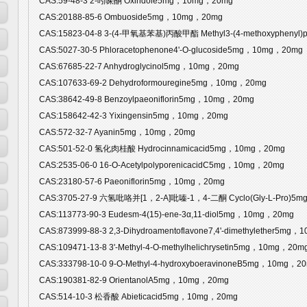
CAS:59-48-3 2-吲哚酮 Oxindole5mg，10mg，20mg
CAS:20188-85-6 Ombuoside5mg，10mg，20mg
CAS:15823-04-8 3-(4-甲氧基苯基)丙酸甲酯 Methyl3-(4-methoxyphenyl
CAS:5027-30-5 Phloracetophenone4'-O-glucoside5mg，10mg，20mg
CAS:67685-22-7 Anhydroglycinol5mg，10mg，20mg
CAS:107633-69-2 Dehydroformouregine5mg，10mg，20mg
CAS:38642-49-8 Benzoylpaeoniflorin5mg，10mg，20mg
CAS:158642-42-3 Yixingensin5mg，10mg，20mg
CAS:572-32-7 Ayanin5mg，10mg，20mg
CAS:501-52-0 氢化肉桂酸 Hydrocinnamicacid5mg，10mg，20mg
CAS:2535-06-0 16-O-AcetylpolyporenicacidC5mg，10mg，20mg
CAS:23180-57-6 Paeoniflorin5mg，10mg，20mg
CAS:3705-27-9 六氢吡咯并[1，2-A]吡嗪-1，4-二酮 Cyclo(Gly-L-Pro)5
CAS:113773-90-3 Eudesm-4(15)-ene-3α,11-diol5mg，10mg，20mg
CAS:873999-88-3 2,3-Dihydroamentoflavone7,4'-dimethylether5mg
CAS:109471-13-8 3'-Methyl-4-O-methylhelichrysetin5mg，10mg，20m
CAS:333798-10-0 9-O-Methyl-4-hydroxyboeravinoneB5mg，10mg，2
CAS:190381-82-9 OrientanolA5mg，10mg，20mg
CAS:514-10-3 松香酸 Abieticacid5mg，10mg，20mg