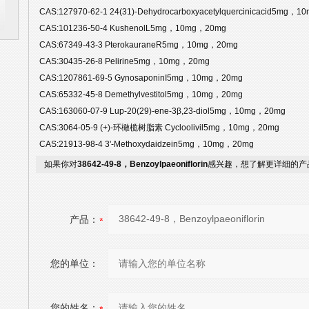
CAS:127970-62-1 24(31)-Dehydrocarboxyacetylquercinicacid5mg，
CAS:101236-50-4 KushenolL5mg，10mg，20mg
CAS:67349-43-3 PterokauraneR5mg，10mg，20mg
CAS:30435-26-8 Pelirine5mg，10mg，20mg
CAS:1207861-69-5 GynosaponinI5mg，10mg，20mg
CAS:65332-45-8 Demethylvestitol5mg，10mg，20mg
CAS:163060-07-9 Lup-20(29)-ene-3β,23-diol5mg，10mg，20mg
CAS:3064-05-9 (+)-环橄榄树脂素 Cycloolivil5mg，10mg，20mg
CAS:21913-98-4 3'-Methoxydaidzein5mg，10mg，20mg
如果你对
38642-49-8，Benzoylpaeoniflorin
感兴趣，想了解更详细的产
产品：
您的单位：
您的姓名：