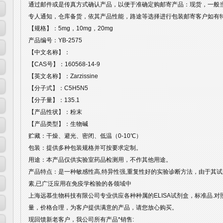
通过邮件或是传真方式确认产品，以便于准确定购邮寄产品：现货，一般
专人通知，仓库备货，依其产品性能，路途等选择进行包装邮寄客户如有
【规格】：5mg，10mg，20mg
产品编号：YB-2575
【中文名称】：
【CAS号】：160568-14-9
【英文名称】：Zarzissine
【分子式】：C5H5N5
【分子量】：135.1
【产品性状】：粉末
【产品类型】：生物碱
贮藏：干燥、避光、密闭、低温（0-10℃）
包装：提供多种包装规格并可按要求定制。
用途：本产品仅供实验室药品检测用，不作其他用途。
产品特点：是一种敏感性高,特异性强,重复性好的实验诊断方法，由于其试
素,已广泛应用在免疫学检验的各领域中
上海远慕生物科技有限公司专业供应各种种属的ELISA试剂盒，标准品.
量，价格合理，为客户提供满意的产品，请您放心购买。
现回馈新老客户，我公司所有产品*销售: