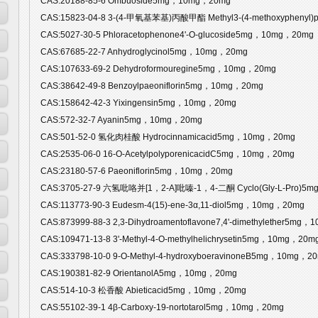
CAS:20188-85-6 Ombuoside5mg，10mg，20mg
CAS:15823-04-8 3-(4-甲氧基苯基)丙酸甲酯 Methyl3-(4-methoxyphenyl
CAS:5027-30-5 Phloracetophenone4'-O-glucoside5mg，10mg，20mg
CAS:67685-22-7 Anhydroglycinol5mg，10mg，20mg
CAS:107633-69-2 Dehydroformouregine5mg，10mg，20mg
CAS:38642-49-8 Benzoylpaeoniflorin5mg，10mg，20mg
CAS:158642-42-3 Yixingensin5mg，10mg，20mg
CAS:572-32-7 Ayanin5mg，10mg，20mg
CAS:501-52-0 氢化肉桂酸 Hydrocinnamicacid5mg，10mg，20mg
CAS:2535-06-0 16-O-AcetylpolyporenicacidC5mg，10mg，20mg
CAS:23180-57-6 Paeoniflorin5mg，10mg，20mg
CAS:3705-27-9 六氢吡咯并[1，2-A]吡嗪-1，4-二酮 Cyclo(Gly-L-Pro)5
CAS:113773-90-3 Eudesm-4(15)-ene-3α,11-diol5mg，10mg，20mg
CAS:873999-88-3 2,3-Dihydroamentoflavone7,4'-dimethylether5mg
CAS:109471-13-8 3'-Methyl-4-O-methylhelichrysetin5mg，10mg，20m
CAS:333798-10-0 9-O-Methyl-4-hydroxyboeravinoneB5mg，10mg，2
CAS:190381-82-9 OrientanolA5mg，10mg，20mg
CAS:514-10-3 松香酸 Abieticacid5mg，10mg，20mg
CAS:55102-39-1 4β-Carboxy-19-nortotarol5mg，10mg，20mg