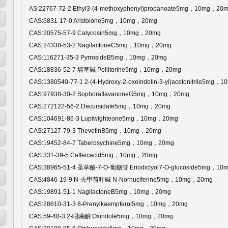
AS:22767-72-2 Ethyl3-(4-methoxyphenyl)propanoate5mg，10mg，20
CAS:6831-17-0 Aristolone5mg，10mg，20mg
CAS:20575-57-9 Calycosin5mg，10mg，20mg
CAS:24338-53-2 NagilactoneC5mg，10mg，20mg
CAS:116271-35-3 PyrrosideB5mg，10mg，20mg
CAS:18836-52-7 墙草碱 Pellitorine5mg，10mg，20mg
CAS:1380540-77-1 2-(4-Hydroxy-2-oxoindolin-3-yl)acetonitrile5mg
CAS:97938-30-2 SophoraflavanoneG5mg，10mg，20mg
CAS:272122-56-2 Decursidate5mg，10mg，20mg
CAS:104691-86-3 Lupiwighteone5mg，10mg，20mg
CAS:27127-79-3 ThevetinB5mg，10mg，20mg
CAS:19452-84-7 Taberpsychine5mg，10mg，20mg
CAS:331-39-5 Caffeicacid5mg，10mg，20mg
CAS:38965-51-4 圣草酚-7-O-葡糖苷 Eriodictyol7-O-glucoside5mg，1
CAS:4846-19-9 N-去甲荷叶碱 N-Nornuciferine5mg，10mg，20mg
CAS:19891-51-1 NagilactoneB5mg，10mg，20mg
CAS:28610-31-3 8-Prenylkaempferol5mg，10mg，20mg
CAS:59-48-3 2-吲哚酮 Oxindole5mg，10mg，20mg