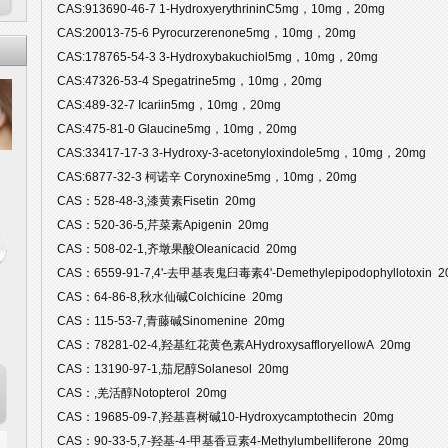
CAS:913690-46-7 1-HydroxyerythrininC5mg，10mg，20mg
CAS:20013-75-6 Pyrocurzerenone5mg，10mg，20mg
CAS:178765-54-3 3-Hydroxybakuchiol5mg，10mg，20mg
CAS:47326-53-4 Spegatrine5mg，10mg，20mg
CAS:489-32-7 Icariin5mg，10mg，20mg
CAS:475-81-0 Glaucine5mg，10mg，20mg
CAS:33417-17-3 3-Hydroxy-3-acetonyloxindole5mg，10mg，20mg
CAS:6877-32-3 柯诺辛 Corynoxine5mg，10mg，20mg
CAS：528-48-3,漆黄素Fisetin 20mg
CAS：520-36-5,芹菜素Apigenin 20mg
CAS：508-02-1,齐墩果酸Oleanicacid 20mg
CAS：6559-91-7,4'-去甲基表鬼臼毒素4'-Demethylepipodophyllotoxin 
CAS：64-86-8,秋水仙碱Colchicine 20mg
CAS：115-53-7,青藤碱Sinomenine 20mg
CAS：78281-02-4,羟基红花黄色素AHydroxysaffloryellowA 20mg
CAS：13190-97-1,茄尼醇Solanesol 20mg
CAS：,羌活醇Notopterol 20mg
CAS：19685-09-7,羟基喜树碱10-Hydroxycamptothecin 20mg
CAS：90-33-5,7-羟基-4-甲基香豆素4-Methylumbelliferone 20mg