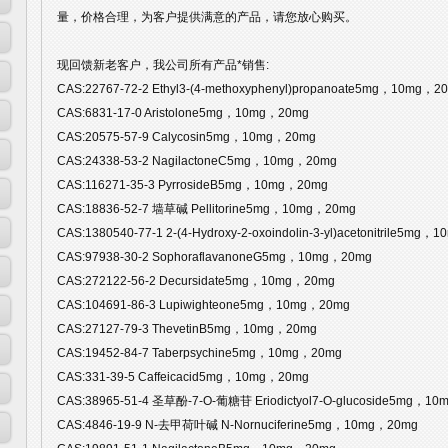
量，价格合理，为客户提供满意的产品，请您放心购买。
现回馈新老客户，我公司所有产品*销售:
CAS:22767-72-2 Ethyl3-(4-methoxyphenyl)propanoate5mg，10mg，2
CAS:6831-17-0 Aristolone5mg，10mg，20mg
CAS:20575-57-9 Calycosin5mg，10mg，20mg
CAS:24338-53-2 NagilactoneC5mg，10mg，20mg
CAS:116271-35-3 PyrrosideB5mg，10mg，20mg
CAS:18836-52-7 墙草碱 Pellitorine5mg，10mg，20mg
CAS:1380540-77-1 2-(4-Hydroxy-2-oxoindolin-3-yl)acetonitrile5mg
CAS:97938-30-2 SophoraflavanoneG5mg，10mg，20mg
CAS:272122-56-2 Decursidate5mg，10mg，20mg
CAS:104691-86-3 Lupiwighteone5mg，10mg，20mg
CAS:27127-79-3 ThevetinB5mg，10mg，20mg
CAS:19452-84-7 Taberpsychine5mg，10mg，20mg
CAS:331-39-5 Caffeicacid5mg，10mg，20mg
CAS:38965-51-4 圣草酚-7-O-葡糖苷 Eriodictyol7-O-glucoside5mg，1
CAS:4846-19-9 N-去甲荷叶碱 N-Nornuciferine5mg，10mg，20mg