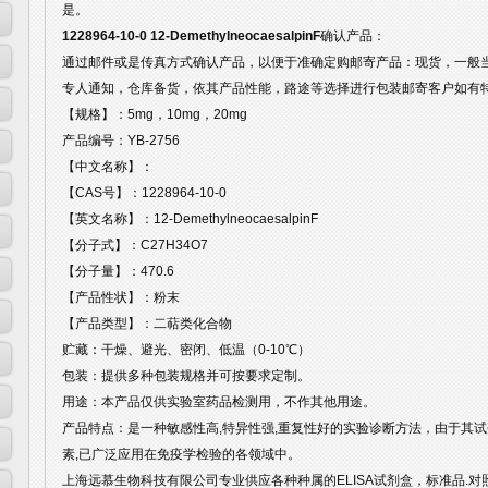
是。
1228964-10-0 12-DemethylneocaesalpinF
确认产品：
通过邮件或是传真方式确认产品，以便于准确定购邮寄产品：现货，一般
专人通知，仓库备货，依其产品性能，路途等选择进行包装邮寄客户如有
【规格】：5mg，10mg，20mg
产品编号：YB-2756
【中文名称】：
【CAS号】：1228964-10-0
【英文名称】：12-DemethylneocaesalpinF
【分子式】：C27H34O7
【分子量】：470.6
【产品性状】：粉末
【产品类型】：二萜类化合物
贮藏：干燥、避光、密闭、低温（0-10℃）
包装：提供多种包装规格并可按要求定制。
用途：本产品仅供实验室药品检测用，不作其他用途。
产品特点：是一种敏感性高,特异性强,重复性好的实验诊断方法，由于其试
素,已广泛应用在免疫学检验的各领域中。
上海远慕生物科技有限公司专业供应各种种属的ELISA试剂盒，标准品.