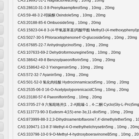
CAS:19891-51-1 NagilactoneB5mg，10mg，20mg
CAS:28610-31-3 8-Prenylkaempferol5mg，10mg，20mg
CAS:59-48-3 2-吲哚酮 Oxindole5mg，10mg，20mg
CAS:20188-85-6 Ombuoside5mg，10mg，20mg
CAS:15823-04-8 3-(4-甲氧基苯基)丙酸甲酯 Methyl3-(4-methoxyphenyl
CAS:5027-30-5 Phloracetophenone4'-O-glucoside5mg，10mg，20mg
CAS:67685-22-7 Anhydroglycinol5mg，10mg，20mg
CAS:107633-69-2 Dehydroformouregine5mg，10mg，20mg
CAS:38642-49-8 Benzoylpaeoniflorin5mg，10mg，20mg
CAS:158642-42-3 Yixingensin5mg，10mg，20mg
CAS:572-32-7 Ayanin5mg，10mg，20mg
CAS:501-52-0 氢化肉桂酸 Hydrocinnamicacid5mg，10mg，20mg
CAS:2535-06-0 16-O-AcetylpolyporenicacidC5mg，10mg，20mg
CAS:23180-57-6 Paeoniflorin5mg，10mg，20mg
CAS:3705-27-9 六氢吡咯并[1，2-A]吡嗪-1，4-二酮 Cyclo(Gly-L-Pro)5
CAS:113773-90-3 Eudesm-4(15)-ene-3α,11-diol5mg，10mg，20mg
CAS:873999-88-3 2,3-Dihydroamentoflavone7,4'-dimethylether5mg
CAS:109471-13-8 3'-Methyl-4-O-methylhelichrysetin5mg，10mg，20m
CAS:333798-10-0 9-O-Methyl-4-hydroxyboeravinoneB5mg，10mg，2