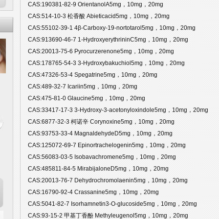
CAS:190381-82-9 OrientanolA5mg，10mg，20mg
CAS:514-10-3 松香酸 Abieticacid5mg，10mg，20mg
CAS:55102-39-1 4β-Carboxy-19-nortotarol5mg，10mg，20mg
CAS:913690-46-7 1-HydroxyerythrininC5mg，10mg，20mg
CAS:20013-75-6 Pyrocurzerenone5mg，10mg，20mg
CAS:178765-54-3 3-Hydroxybakuchiol5mg，10mg，20mg
CAS:47326-53-4 Spegatrine5mg，10mg，20mg
CAS:489-32-7 Icariin5mg，10mg，20mg
CAS:475-81-0 Glaucine5mg，10mg，20mg
CAS:33417-17-3 3-Hydroxy-3-acetonyloxindole5mg，10mg，20mg
CAS:6877-32-3 柯诺辛 Corynoxine5mg，10mg，20mg
CAS:93753-33-4 MagnaldehydeD5mg，10mg，20mg
CAS:125072-69-7 Epinortrachelogenin5mg，10mg，20mg
CAS:56083-03-5 Isobavachromene5mg，10mg，20mg
CAS:485811-84-5 MirabijaloneD5mg，10mg，20mg
CAS:20013-76-7 Dehydrochromolaenin5mg，10mg，20mg
CAS:16790-92-4 Crassanine5mg，10mg，20mg
CAS:5041-82-7 Isorhamnetin3-O-glucoside5mg，10mg，20mg
CAS:93-15-2 甲基丁香酚 Methyleugenol5mg，10mg，20mg