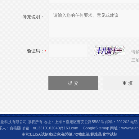
补充说明：
验证码：
请
三加
物科技有限公司 版权所有 地址：上海市嘉定区曹安公路5588号 邮编：201202 电
0 联系人：俞燕熙 邮箱：
m13310162040@163.com
GoogleSitemap
网址：www.yuan
主营:
ELISA试剂盒
/
染色液/溶液
/
动物血清
/
标准品
/
化学试剂