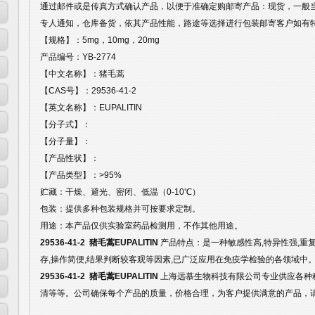
通过邮件或是传真方式确认产品，以便于准确定购邮寄产品：现货，一般
专人通知，仓库备货，依其产品性能，路途等选择进行包装邮寄客户如有
【规格】：5mg，10mg，20mg
产品编号：YB-2774
【中文名称】：猪毛蒿
【CAS号】：29536-41-2
【英文名称】：EUPALITIN
【分子式】：
【分子量】：
【产品性状】：
【产品类型】：>95%
贮藏：干燥、避光、密闭、低温（0-10℃）
包装：提供多种包装规格并可按要求定制。
用途：本产品仅供实验室药品检测用，不作其他用途。
29536-41-2 猪毛蒿EUPALITIN
产品特点：是一种敏感性高,特异性强,重
存,操作简便,结果判断较客观等因素,已广泛应用在免疫学检验的各领域中
29536-41-2 猪毛蒿EUPALITIN
上海远慕生物科技有限公司专业供应各种种属
清等等。公司确保每个产品的质量，价格合理，为客户提供满意的产品，