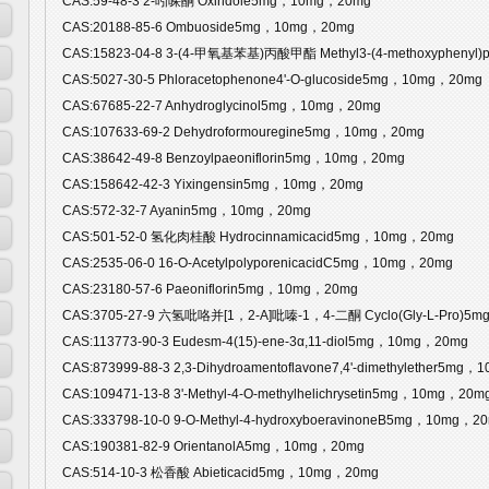
CAS:59-48-3 2-吲哚酮 Oxindole5mg，10mg，20mg
CAS:20188-85-6 Ombuoside5mg，10mg，20mg
CAS:15823-04-8 3-(4-甲氧基苯基)丙酸甲酯 Methyl3-(4-methoxyphenyl
CAS:5027-30-5 Phloracetophenone4'-O-glucoside5mg，10mg，20mg
CAS:67685-22-7 Anhydroglycinol5mg，10mg，20mg
CAS:107633-69-2 Dehydroformouregine5mg，10mg，20mg
CAS:38642-49-8 Benzoylpaeoniflorin5mg，10mg，20mg
CAS:158642-42-3 Yixingensin5mg，10mg，20mg
CAS:572-32-7 Ayanin5mg，10mg，20mg
CAS:501-52-0 氢化肉桂酸 Hydrocinnamicacid5mg，10mg，20mg
CAS:2535-06-0 16-O-AcetylpolyporenicacidC5mg，10mg，20mg
CAS:23180-57-6 Paeoniflorin5mg，10mg，20mg
CAS:3705-27-9 六氢吡咯并[1，2-A]吡嗪-1，4-二酮 Cyclo(Gly-L-Pro)5
CAS:113773-90-3 Eudesm-4(15)-ene-3α,11-diol5mg，10mg，20mg
CAS:873999-88-3 2,3-Dihydroamentoflavone7,4'-dimethylether5mg
CAS:109471-13-8 3'-Methyl-4-O-methylhelichrysetin5mg，10mg，20m
CAS:333798-10-0 9-O-Methyl-4-hydroxyboeravinoneB5mg，10mg，2
CAS:190381-82-9 OrientanolA5mg，10mg，20mg
CAS:514-10-3 松香酸 Abieticacid5mg，10mg，20mg