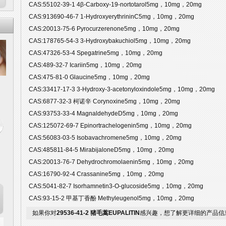
CAS:55102-39-1 4β-Carboxy-19-nortotarol5mg，10mg，20mg
CAS:913690-46-7 1-HydroxyerythrininC5mg，10mg，20mg
CAS:20013-75-6 Pyrocurzerenone5mg，10mg，20mg
CAS:178765-54-3 3-Hydroxybakuchiol5mg，10mg，20mg
CAS:47326-53-4 Spegatrine5mg，10mg，20mg
CAS:489-32-7 Icariin5mg，10mg，20mg
CAS:475-81-0 Glaucine5mg，10mg，20mg
CAS:33417-17-3 3-Hydroxy-3-acetonyloxindole5mg，10mg，20mg
CAS:6877-32-3 柯诺辛 Corynoxine5mg，10mg，20mg
CAS:93753-33-4 MagnaldehydeD5mg，10mg，20mg
CAS:125072-69-7 Epinortrachelogenin5mg，10mg，20mg
CAS:56083-03-5 Isobavachromene5mg，10mg，20mg
CAS:485811-84-5 MirabijaloneD5mg，10mg，20mg
CAS:20013-76-7 Dehydrochromolaenin5mg，10mg，20mg
CAS:16790-92-4 Crassanine5mg，10mg，20mg
CAS:5041-82-7 Isorhamnetin3-O-glucoside5mg，10mg，20mg
CAS:93-15-2 甲基丁香酚 Methyleugenol5mg，10mg，20mg
如果你对
29536-41-2 猪毛蒿EUPALITIN
感兴趣，想了解更详细的产品信