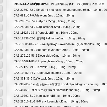
29536-41-2 猪毛蒿EUPALITIN
现回馈新老客户，我公司所有产品*销售:
CAS:22767-72-2 Ethyl3-(4-methoxyphenyl)propanoate5mg，10mg，2
CAS:6831-17-0 Aristolone5mg，10mg，20mg
CAS:20575-57-9 Calycosin5mg，10mg，20mg
CAS:24338-53-2 NagilactoneC5mg，10mg，20mg
CAS:116271-35-3 PyrrosideB5mg，10mg，20mg
CAS:18836-52-7 墙草碱 Pellitorine5mg，10mg，20mg
CAS:1380540-77-1 2-(4-Hydroxy-2-oxoindolin-3-yl)acetonitrile5mg
CAS:97938-30-2 SophoraflavanoneG5mg，10mg，20mg
CAS:272122-56-2 Decursidate5mg，10mg，20mg
CAS:104691-86-3 Lupiwighteone5mg，10mg，20mg
CAS:27127-79-3 ThevetinB5mg，10mg，20mg
CAS:19452-84-7 Taberpsychine5mg，10mg，20mg
CAS:331-39-5 Caffeicacid5mg，10mg，20mg
CAS:38965-51-4 圣草酚-7-O-葡糖苷 Eriodictyol7-O-glucoside5mg，1
CAS:4846-19-9 N-去甲荷叶碱 N-Nornuciferine5mg，10mg，20mg
CAS:19891-51-1 NagilactoneB5mg，10mg，20mg
CAS:28610-31-3 8-Prenylkaempferol5mg，10mg，20mg