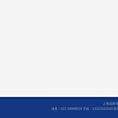
上海远慕生
传真：021-58999639 手机：1331016204