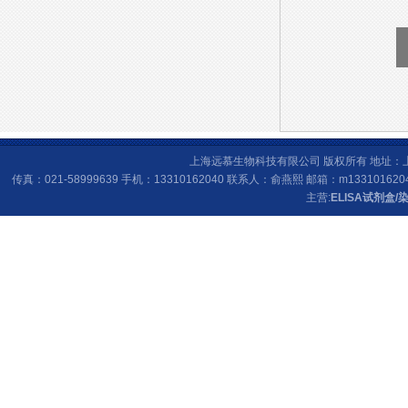
上海远慕生物科技有限公司 版权所有 地址：上海
传真：021-58999639 手机：13310162040 联系人：俞燕熙 邮箱：
m133101620
主营:
ELISA试剂盒
/
染