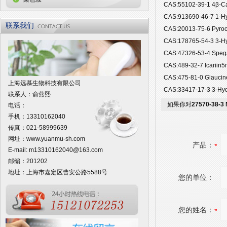
CAS:55102-39-1 4β-
CAS:913690-46-7 1-
联系我们
CAS:20013-75-6 Py
CAS:178765-54-3 3-
CAS:47326-53-4 Sp
CAS:489-32-7 Icari
CAS:475-81-0 Glau
上海远慕生物科技有限公司
CAS:33417-17-3 3-H
联系人：俞燕熙
如果你对
27570-38-3
电话：
手机：13310162040
传真：021-58999639
网址：
www.yuanmu-sh.com
产品：
E-mail:
m13310162040@163.com
邮编：201202
地址：上海市嘉定区曹安公路5588号
您的单位：
您的姓名：