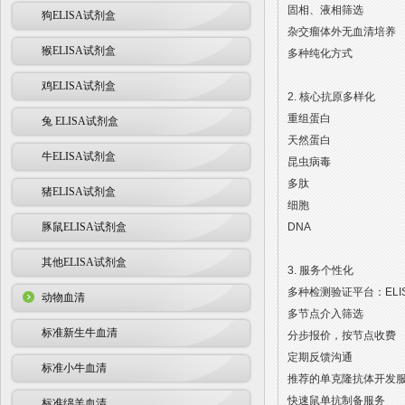
固相、液相筛选
狗ELISA试剂盒
杂交瘤体外无血清培养
猴ELISA试剂盒
多种纯化方式
鸡ELISA试剂盒
2. 核心抗原多样化
重组蛋白
兔 ELISA试剂盒
天然蛋白
牛ELISA试剂盒
昆虫病毒
多肽
猪ELISA试剂盒
细胞
豚鼠ELISA试剂盒
DNA
其他ELISA试剂盒
3. 服务个性化
多种检测验证平台：ELISA, WB
动物血清
多节点介入筛选
标准新生牛血清
分步报价，按节点收费
定期反馈沟通
标准小牛血清
推荐的单克隆抗体开发
快速鼠单抗制备服务
标准绵羊血清